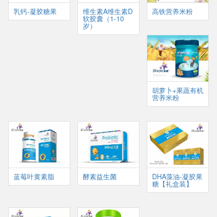
乳钙-凝胶糖果
维生素A维生素D
高铁营养米粉
软胶囊（1-10
岁）
胡萝卜+果蔬有机
营养米粉
蓝莓叶黄素脂
酵素益生菌
DHA藻油-凝胶果
糖【礼盒装】