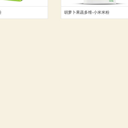
粉
胡萝卜果蔬多维-小米米粉