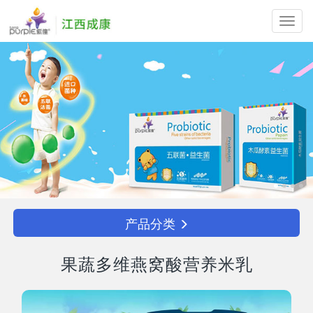
Toggl
navig
产品分类
果蔬多维燕窝酸营养米乳