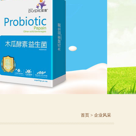
首页
>
企业风采