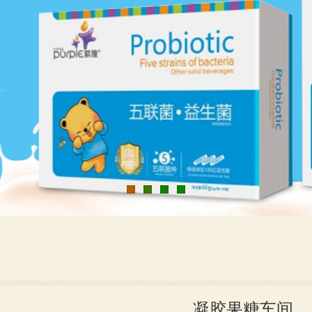
凝胶果糖车间