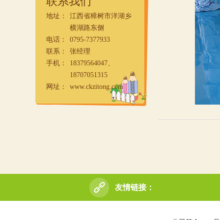
联系我们
地址：
江西省樟树市洋湖乡
横湖路东侧
电话：
0795-7377933
联系：
张经理
手机：
18379564047、
18707051315
网址：
www.ckzitong.com
友情链接：