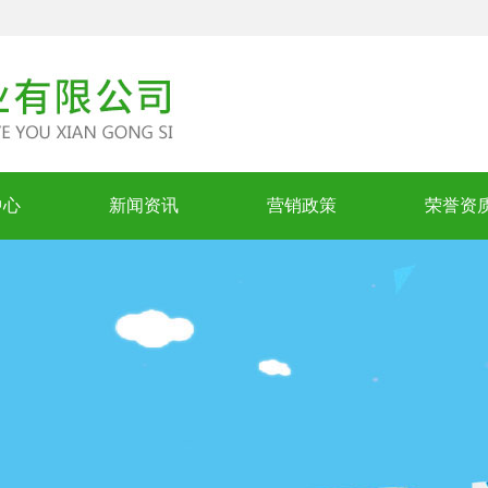
中心
新闻资讯
营销政策
荣誉资