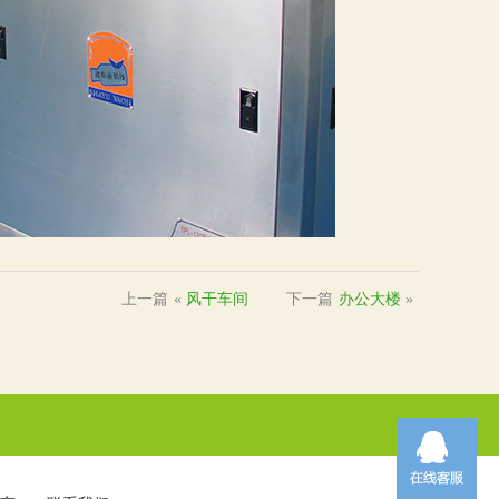
上一篇
«
风干车间
下一篇
办公大楼
»